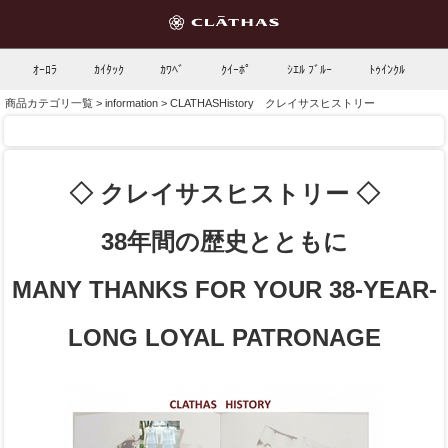
ｵｰﾛﾗ
ｶｲﾀｯｸ
ｶﾜﾍﾞ
ｸｲｰﾎﾟ
ｼｴﾙ ﾌﾞﾙｰ
ﾄｩｲﾝｸﾙ
商品カテゴリ一覧
>
information
> CLATHASHistory クレイサスヒストリー
◇ クレイサスヒストリー ◇
38年間の歴史とともに
MANY THANKS FOR YOUR 38-YEAR-
LONG LOYAL PATRONAGE